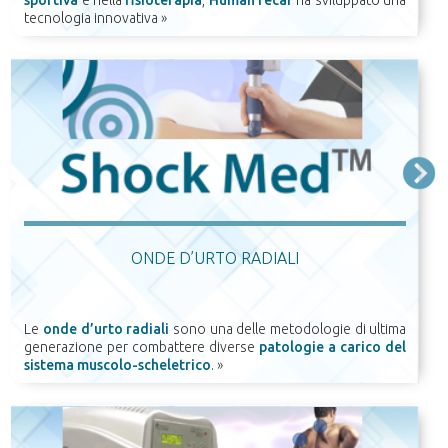
sportiva
e nella
fisioterapia
,
HumanTecar
ha sviluppato una
tecnologia innovativa
»
ONDE D’URTO RADIALI
Le
onde d’urto radiali
sono una delle metodologie di ultima
generazione per combattere diverse
patologie a carico del
sistema muscolo-scheletrico
.
»