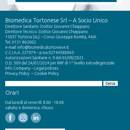
Biomedica Tortonese Srl – A Socio Unico
Direttore Sanitario: Dottor Giovanni Chiappano
Direttore Tecnico: Dottor Giovanni Chiappano
15057 Tortona (AL) – Corso Giuseppe Romita, 44/A
Tel. 0131 862002
e-mail:
info@biomedicatortonese.it
C.C.I.A.A. 227079 – p.iva
02744580065
Autorizzazioni Sanitarie
n. 9 del 03/08/2023
D.D. 509 del 24/07/2024 per RRF di 1^ livello extradegenziale
Info Company
–
Legal policies
Privacy Policy
–
Cookie Policy
Orari
Dal lunedì al venerdì: 8.00 - 18.00
sabato e domenica: chiuso